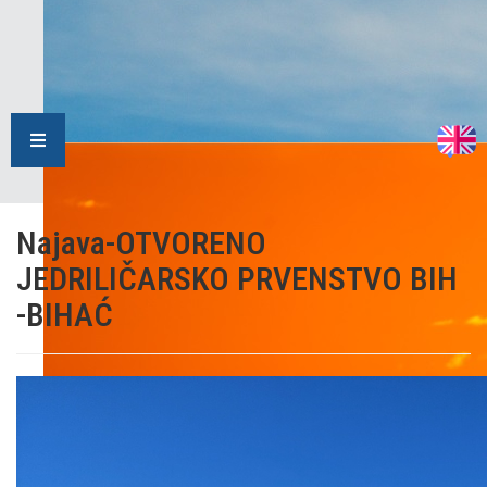
Najava-OTVORENO
JEDRILIČARSKO PRVENSTVO BIH
-BIHAĆ