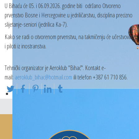
U Bihaću će 05. i 06.09.2026. godine biti održano Otvoreno
prvenstvo Bosne i Hercegovine u jedriličarstvu, disciplina precizno
slijetanje-seniori (jedrilica Ka-7).
Kako se radi o otvorenom prvenstvu, na takmičenju će učestvovati
i piloti iz inostranstva.
Tehnički organizator je Aeroklub "Bihać". Kontakt e-
mail:
aeroklub_bihac@hotmail.com
ili telefon +387 61 710 856.