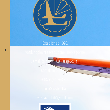
Established 1926.
Vazduhoplovni savez Bosne i Hercegovine
Ćemaluša bb, 71000 Sarajevo, BiH
Kontakt informacije:
+387 (0)61 268 814
info@vzsbih.ba
vaz.savez.bih@gmail.com