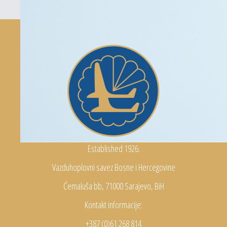
Established 1926.
Vazduhoplovni savez Bosne i Hercegovine
Ćemaluša bb, 71000 Sarajevo, BiH
Kontakt informacije:
+387 (0)61 268 814