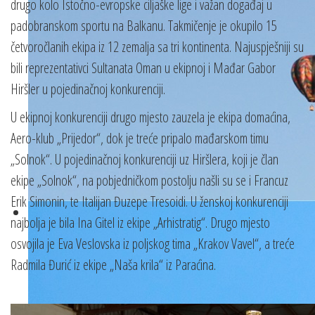
drugo kolo Istočno-evropske ciljaške lige i važan događaj u
padobranskom sportu na Balkanu. Takmičenje je okupilo 15
četvoročlanih ekipa iz 12 zemalja sa tri kontinenta. Najuspješniji su
bili reprezentativci Sultanata Oman u ekipnoj i Mađar Gabor
Hiršler u pojedinačnoj konkurenciji.
U ekipnoj konkurenciji drugo mjesto zauzela je ekipa domaćina,
Aero-klub „Prijedor“, dok je treće pripalo mađarskom timu
„Solnok“. U pojedinačnoj konkurenciji uz Hiršlera, koji je član
ekipe „Solnok“, na pobjedničkom postolju našli su se i Francuz
Erik Simonin, te Italijan Đuzepe Tresoidi. U ženskoj konkurenciji
najbolja je bila Ina Gitel iz ekipe „Arhistratig“. Drugo mjesto
osvojila je Eva Veslovska iz poljskog tima „Krakov Vavel“, a treće
Radmila Đurić iz ekipe „Naša krila“ iz Paraćina.